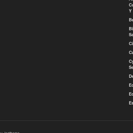
C
Y 
Be
B
S
C
C
C
S
D
E
E
E
by
Jegtheme
.