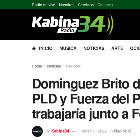
Radio en vivo
Nosotros
Servicios
Contacto
INICIO
MÚSICA
NOTICIAS
ARTE
OCI
Home
Noticias
Nacional
Dominguez Brito di
PLD y Fuerza del 
trabajaría junto a F
by
Kabina34
marzo 3, 2022
in
Nacional