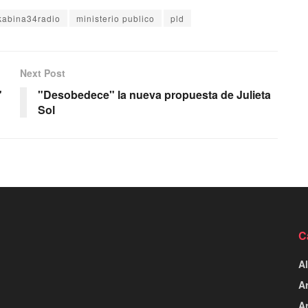
kabina34radio
ministerio publico
pld
Next Post
"
"Desobedece" la nueva propuesta de Julieta
Sol
C
Al
Ar
Ar