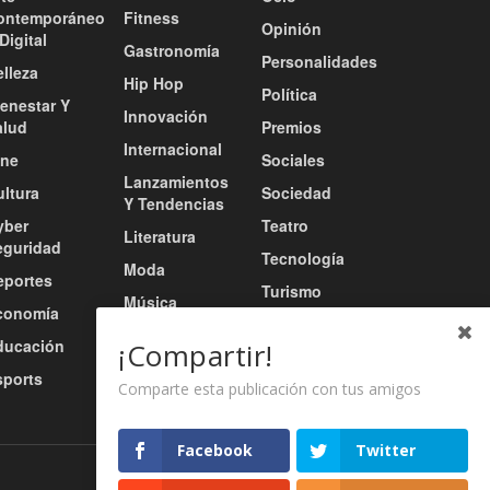
ontemporáneo
Fitness
Opinión
Digital
Gastronomía
Personalidades
lleza
Hip Hop
Política
ienestar Y
Innovación
alud
Premios
Internacional
ine
Sociales
Lanzamientos
ultura
Sociedad
Y Tendencias
yber
Teatro
Literatura
eguridad
Tecnología
Moda
eportes
Turismo
Música
conomía
Tv / Radio /
Música Urbana
ducación
Redes
¡Compartir!
Nacional
sports
Video
Comparte esta publicación con tus amigos
Facebook
Twitter
Nosotros
Servicios
Contacto