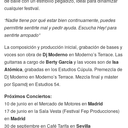
de baile con un estribillo pegadizo, ideal para dinamizar
cualquier festival.
“Nadie tiene por qué estar bien continuamente, puedes
permitirte sentirte mal y pedir ayuda. Escucha Hey! para
sentirte arropado”
La composición y producción inicial, grabación de bases y
voces son obra de
Dj Moderno
en Moderno’s Terrace. Las
guitarras a cargo de
Berty García
y las voces son de
Isa
Atómica
, grabadas en los Estudios Cúpula. Premezcla de
Dj Moderno en Moderno’s Terrace. Mezcla final y máster
por Spamdj en Estudios 54.
Próximos Conciertos:
10 de junio en el Mercado de Motores en
Madrid
17 de junio en la Sala Vesta (Festival Fep Producciones)
en
Madrid
30 de septiembre en Café Tarifa en
Sevilla