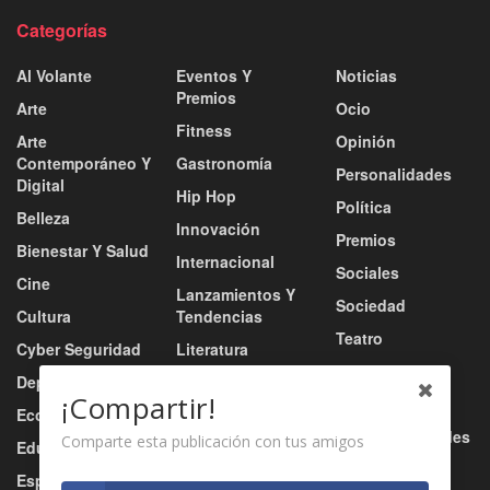
Categorías
Al Volante
Eventos Y
Noticias
Premios
Arte
Ocio
Fitness
Arte
Opinión
Contemporáneo Y
Gastronomía
Personalidades
Digital
Hip Hop
Política
Belleza
Innovación
Premios
Bienestar Y Salud
Internacional
Sociales
Cine
Lanzamientos Y
Sociedad
Cultura
Tendencias
Teatro
Cyber Seguridad
Literatura
Tecnología
Deportes
Moda
¡Compartir!
Turismo
Economía
Música
Tv / Radio / Redes
Comparte esta publicación con tus amigos
Educación
Música Urbana
Video
Esports
Nacional