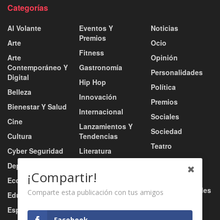
Categorías
Al Volante
Eventos Y
Noticias
Premios
Arte
Ocio
Fitness
Arte
Opinión
Contemporáneo Y
Gastronomía
Personalidades
Digital
Hip Hop
Política
Belleza
Innovación
Premios
Bienestar Y Salud
Internacional
Sociales
Cine
Lanzamientos Y
Sociedad
Cultura
Tendencias
Teatro
Cyber Seguridad
Literatura
Tecnología
Deportes
Moda
¡Compartir!
Turismo
Economía
Música
Tv / Radio / Redes
Comparte esta publicación con tus amigos
Educación
Música Urbana
Video
Esports
Nacional
Facebook