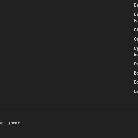
Be
B
S
C
C
C
S
D
E
E
E
by
Jegtheme
.