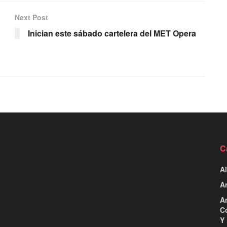
Next Post
Inician este sábado cartelera del MET Opera
C
Al
Ar
Ar
C
Y 