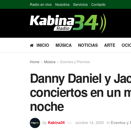
Radio en vivo
Nosotros
Servicios
Contacto
INICIO
MÚSICA
NOTICIAS
ARTE
OCI
Home
Música
Eventos y Premios
Danny Daniel y Jac
conciertos en un 
noche
by
Kabina34
octubre 14, 2025
in
Eventos y 