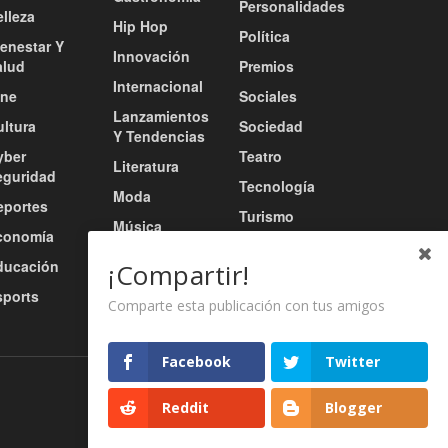
Personalidades
lleza
Hip Hop
Política
ienestar Y
Innovación
alud
Premios
Internacional
ine
Sociales
Lanzamientos
ultura
Sociedad
Y Tendencias
yber
Teatro
Literatura
eguridad
Tecnología
Moda
eportes
Turismo
Música
conomía
Tv / Radio /
Música Urbana
ducación
Redes
¡Compartir!
Nacional
sports
Video
Comparte esta publicación con tus amigos
Facebook
Twitter
Nosotros
Servicios
Contacto
Reddit
Blogger