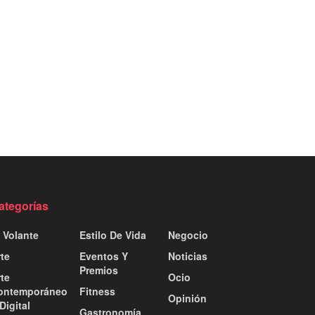
ategorías
 Volante
Estilo De Vida
Negocio
te
Eventos Y
Noticias
Premios
te
Ocio
ontemporáneo
Fitness
Opinión
Digital
Gastronomía