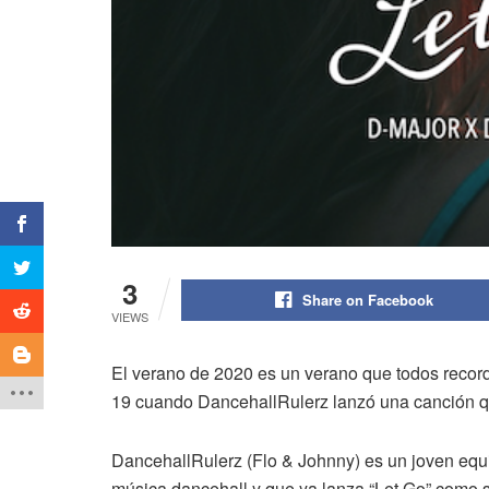
3
Share on Facebook
VIEWS
El verano de 2020 es un verano que todos recor
19 cuando DancehallRulerz lanzó una canción qu
DancehallRulerz (Flo & Johnny) es un joven equ
música dancehall y que ya lanza “Let Go” como s