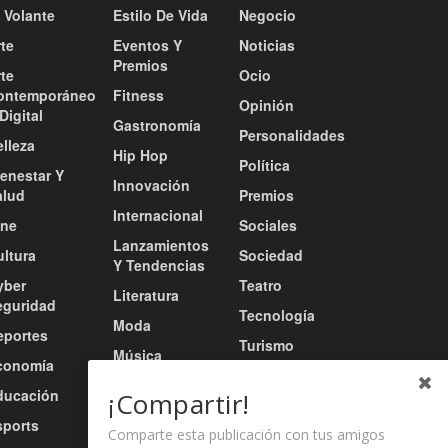
 Volante
Estilo De Vida
Negocio
te
Eventos Y
Noticias
Premios
te
Ocio
ontemporáneo
Fitness
Opinión
Digital
Gastronomía
Personalidades
lleza
Hip Hop
Política
ienestar Y
Innovación
alud
Premios
Internacional
ine
Sociales
Lanzamientos
ultura
Sociedad
Y Tendencias
yber
Teatro
Literatura
eguridad
Tecnología
Moda
eportes
Turismo
Música
conomía
Tv / Radio /
Música Urbana
ducación
Redes
¡Compartir!
Nacional
sports
Video
Comparte esta publicación con tus amigos