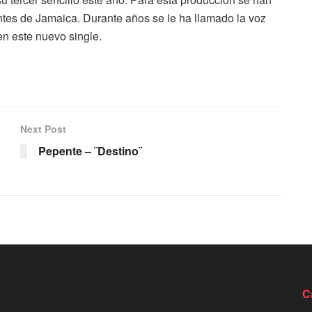
tes de Jamaica. Durante años se le ha llamado la voz
n este nuevo single.
Next Post
Pepente – ¨Destino¨
C