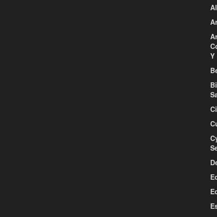
Al
Ar
Ar
C
Y 
Be
B
S
C
C
C
S
D
E
E
E