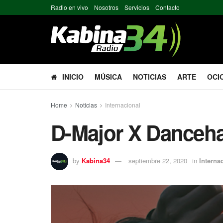
Radio en vivo
Nosotros
Servicios
Contacto
INICIO
MÚSICA
NOTICIAS
ARTE
OCI
Home
Noticias
Internacional
D-Major X Danceha
by
Kabina34
septiembre 22, 2020
in
Interna