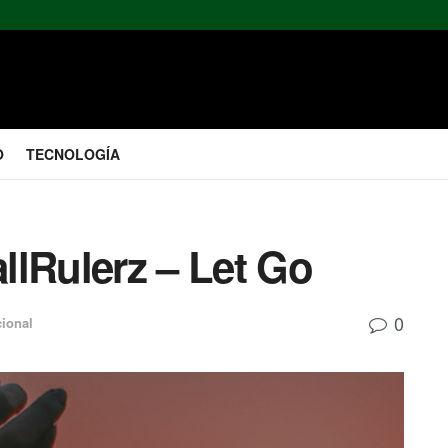
O
TECNOLOGÍA
llRulerz – Let Go
0
cional