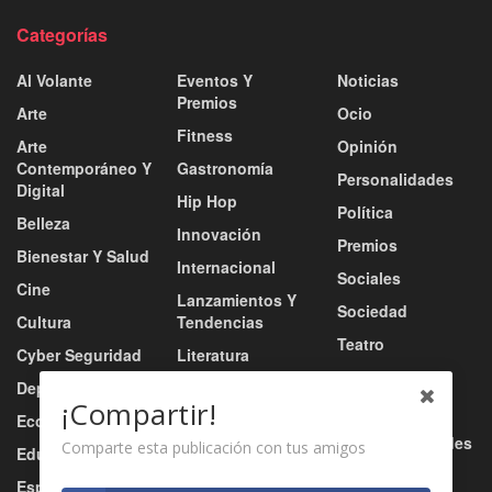
Categorías
Al Volante
Eventos Y
Noticias
Premios
Arte
Ocio
Fitness
Arte
Opinión
Contemporáneo Y
Gastronomía
Personalidades
Digital
Hip Hop
Política
Belleza
Innovación
Premios
Bienestar Y Salud
Internacional
Sociales
Cine
Lanzamientos Y
Sociedad
Cultura
Tendencias
Teatro
Cyber Seguridad
Literatura
Tecnología
Deportes
Moda
¡Compartir!
Turismo
Economía
Música
Tv / Radio / Redes
Comparte esta publicación con tus amigos
Educación
Música Urbana
Video
Esports
Nacional