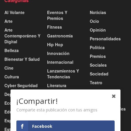
Categorías
Al Volante
Eventos Y
Noticias
Premios
Arte
Ocio
Fitness
Arte
Opinión
Contemporáneo Y
Gastronomía
Personalidades
Digital
Hip Hop
Política
Belleza
Innovación
Premios
Bienestar Y Salud
Internacional
Sociales
Cine
Lanzamientos Y
Sociedad
Cultura
Tendencias
Teatro
Cyber Seguridad
Literatura
Tecnología
Deportes
Moda
¡Compartir!
Turismo
Economía
Música
Tv / Radio / Redes
Comparte esta publicación con tus amigos
Educación
Música Urbana
Video
Esports
Nacional
Facebook
Estilo De Vida
Negocio