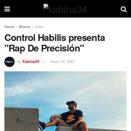
Home
Música
video
Control Habilis presenta
"Rap De Precisión"
by
Kabina34
mayo 10, 2021