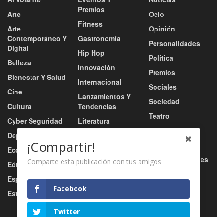
Premios
Arte
Ocio
Fitness
Arte
Opinión
Contemporáneo Y
Gastronomía
Personalidades
Digital
Hip Hop
Política
Belleza
Innovación
Premios
Bienestar Y Salud
Internacional
Sociales
Cine
Lanzamientos Y
Sociedad
Cultura
Tendencias
Teatro
Cyber Seguridad
Literatura
Tecnología
Deportes
Moda
¡Compartir!
Turismo
Economía
Música
Tv / Radio / Redes
Comparte esta publicación con tus amigos
Educación
Música Urbana
Video
Esports
Nacional
Facebook
Estilo De Vida
Negocio
Twitter