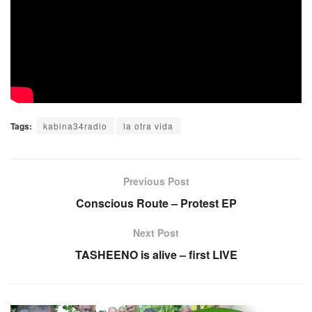
Tags:
kabina34radio
la otra vida
Previous Post
Conscious Route – Protest EP
Next Post
TASHEENO is alive – first LIVE