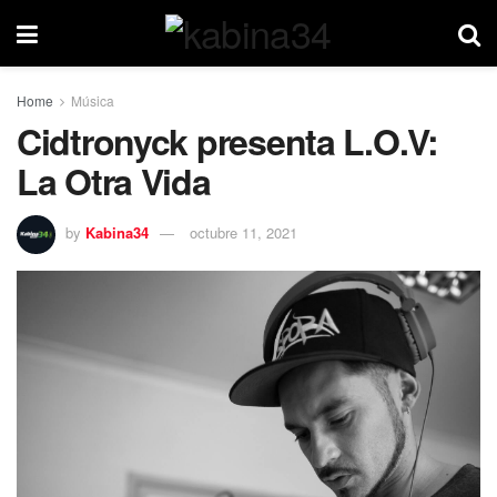
Home
Música
Cidtronyck presenta L.O.V:
La Otra Vida
by
Kabina34
octubre 11, 2021