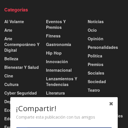
Categorías
Al Volante
Eventos Y
Noticias
Premios
Arte
Ocio
Fitness
Arte
Opinión
Contemporáneo Y
Gastronomía
Personalidades
Digital
Hip Hop
Política
Belleza
Innovación
Premios
Bienestar Y Salud
Internacional
Sociales
Cine
Lanzamientos Y
Sociedad
Cultura
Tendencias
Teatro
Cyber Seguridad
Literatura
Tecnología
Deportes
Moda
¡Compartir!
Turismo
Economía
Música
Tv / Radio / Redes
Comparte esta publicación con tus amigos
Educación
Música Urbana
Video
Esports
Nacional