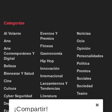
Categorías
Al Volante
Eventos Y
Noticias
Premios
Arte
Ocio
Fitness
Arte
Opinión
Contemporáneo Y
Gastronomía
Personalidades
Digital
Hip Hop
Política
Belleza
Innovación
Premios
Bienestar Y Salud
Internacional
Sociales
Cine
Lanzamientos Y
Sociedad
Cultura
Tendencias
Teatro
Cyber Seguridad
Literatura
Tecnología
Deportes
Moda
¡Compartir!
Turismo
Economía
Música