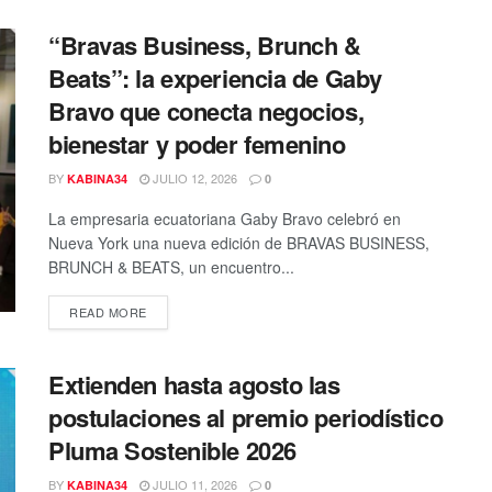
“Bravas Business, Brunch &
Beats”: la experiencia de Gaby
Bravo que conecta negocios,
bienestar y poder femenino
BY
JULIO 12, 2026
KABINA34
0
La empresaria ecuatoriana Gaby Bravo celebró en
Nueva York una nueva edición de BRAVAS BUSINESS,
BRUNCH & BEATS, un encuentro...
DETAILS
READ MORE
Extienden hasta agosto las
postulaciones al premio periodístico
Pluma Sostenible 2026
BY
JULIO 11, 2026
KABINA34
0