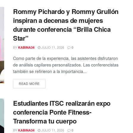
Rommy Pichardo y Rommy Grullón
inspiran a decenas de mujeres
durante conferencia “Brilla Chica
Star”
BY
JULIO 11, 2026
KABINA34
0
Como parte de la experiencia, las asistentes disfrutaron
de análisis capilares personalizados. Las conferencistas
también se refirieron a la importancia...
DETAILS
READ MORE
Estudiantes ITSC realizarán expo
conferencia Ponte Fitness-
Transforma tu cuerpo
BY
JULIO 11, 2026
KABINA34
0