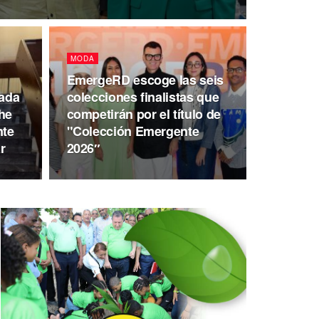
MODA
EmergeRD escoge las seis
tada
colecciones finalistas que
che
competirán por el título de
nte
"Colección Emergente
r
2026″