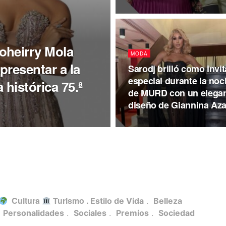
oheirry Mola
MODA
presentar a la
Sarodj brilló como invi
especial durante la no
histórica 75.ª
de MURD con un elega
diseño de Giannina Aza
Cultura
Turismo .
Estilo de Vida
.
Belleza
.
Personalidades
.
Sociales
.
Premios
.
Sociedad