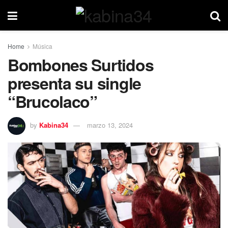
Home
Música
Bombones Surtidos
presenta su single
“Brucolaco”
by
Kabina34
marzo 13, 2024