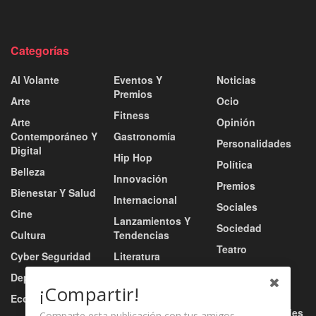
Categorías
Al Volante
Eventos Y
Noticias
Premios
Arte
Ocio
Fitness
Arte
Opinión
Contemporáneo Y
Gastronomía
Personalidades
Digital
Hip Hop
Política
Belleza
Innovación
Premios
Bienestar Y Salud
Internacional
Sociales
Cine
Lanzamientos Y
Sociedad
Cultura
Tendencias
Teatro
Cyber Seguridad
Literatura
Tecnología
Deportes
Moda
¡Compartir!
Turismo
Economía
Música
Tv / Radio / Redes
Comparte esta publicación con tus amigos