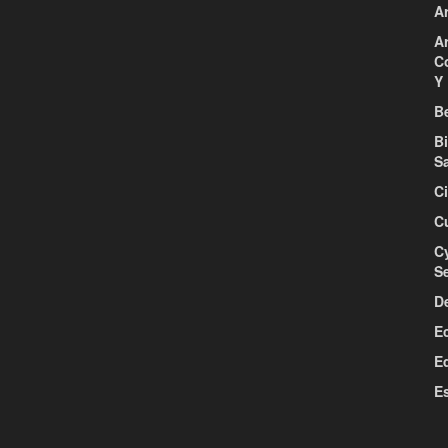
Ar
Ar
C
Y 
Be
B
S
C
C
C
S
D
E
E
E