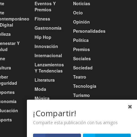
te
Eventos Y
Noticias
Premios
te
Ocio
ontemporáneo
Fitness
Opinión
Digital
Gastronomía
Personalidades
lleza
Hip Hop
Política
ienestar Y
Innovación
alud
Premios
Internacional
ine
Sociales
Lanzamientos
ultura
Sociedad
Y Tendencias
yber
Teatro
Literatura
eguridad
Tecnología
Moda
eportes
Turismo
Música
conomía
Tv / Radio /
Música Urbana
ducación
Redes
¡Compartir!
Nacional
sports
Video
Comparte esta publicación con tus amigos