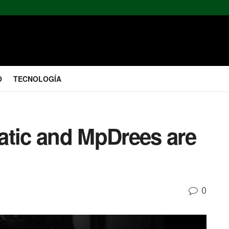
O
TECNOLOGÍA
atic and MpDrees are
0