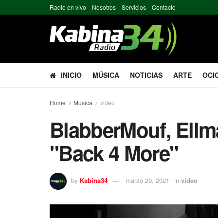
Radio en vivo
Nosotros
Servicios
Contacto
INICIO
MÚSICA
NOTICIAS
ARTE
OCI
Home
Música
video
BlabberMouf, Ellm
"Back 4 More"
by
Kabina34
marzo 29, 2021
in
video