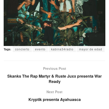
Tags:
concierto
evento
kabina34radio
mayor de edad
Previous Post
Skanks The Rap Martyr & Ruste Juxx presenta War
Ready
Next Post
Kryptik presenta Ayahuasca