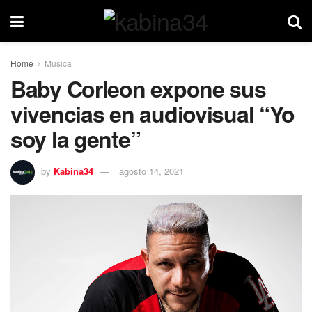
Home
Música
Baby Corleon expone sus
vivencias en audiovisual “Yo
soy la gente”
by
Kabina34
agosto 14, 2021