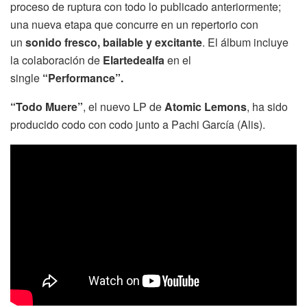
proceso de ruptura con todo lo publicado anteriormente;
una nueva etapa que concurre en un repertorio con
un
sonido fresco, bailable y excitante
. El álbum incluye
la colaboración de
Elartedealfa
en el
single
“Performance”.
“Todo Muere”
, el nuevo LP de
Atomic Lemons
, ha sido
producido codo con codo junto a Pachi García (Alis).