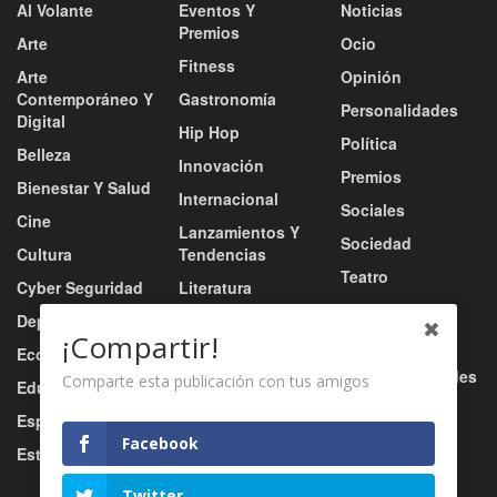
Al Volante
Eventos Y
Noticias
Premios
Arte
Ocio
Fitness
Arte
Opinión
Contemporáneo Y
Gastronomía
Personalidades
Digital
Hip Hop
Política
Belleza
Innovación
Premios
Bienestar Y Salud
Internacional
Sociales
Cine
Lanzamientos Y
Sociedad
Cultura
Tendencias
Teatro
Cyber Seguridad
Literatura
Tecnología
Deportes
Moda
¡Compartir!
Turismo
Economía
Música
Tv / Radio / Redes
Comparte esta publicación con tus amigos
Educación
Música Urbana
Video
Esports
Nacional
Facebook
Estilo De Vida
Negocio
Twitter