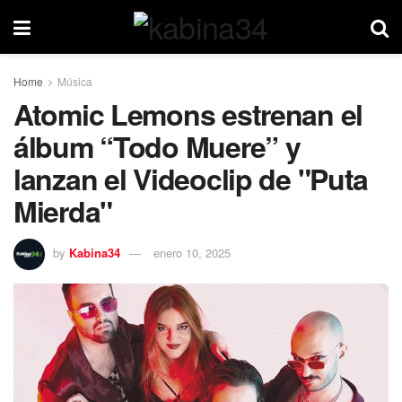
Home
Música
Atomic Lemons estrenan el
álbum “Todo Muere” y
lanzan el Videoclip de "Puta
Mierda"
by
Kabina34
enero 10, 2025