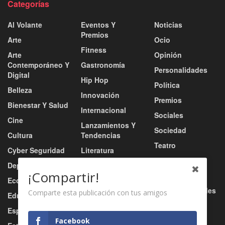
Categorías
Al Volante
Eventos Y
Noticias
Premios
Arte
Ocio
Fitness
Arte
Opinión
Contemporáneo Y
Gastronomía
Personalidades
Digital
Hip Hop
Política
Belleza
Innovación
Premios
Bienestar Y Salud
Internacional
Sociales
Cine
Lanzamientos Y
Sociedad
Cultura
Tendencias
Teatro
Cyber Seguridad
Literatura
Tecnología
Deportes
Moda
¡Compartir!
Turismo
Economía
Música
Tv / Radio / Redes
Comparte esta publicación con tus amigos
Educación
Música Urbana
Video
Esports
Nacional
Facebook