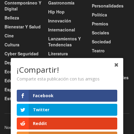
Contemporáneo Y
Gastronomía
Personalidades
Digital
Hip Hop
Política
Belleza
Innovación
Premios
Bienestar Y Salud
Internacional
Sociales
Cine
Lanzamientos Y
Sociedad
Cultura
Tendencias
Teatro
Cyber Seguridad
Literatura
Tecnología
Deportes
Moda
¡Compartir!
Turismo
Economía
Música
Tv / Radio / Redes
Comparte esta publicación con tus amigos
Educación
Música Urbana
Video
Esports
Nacional
Facebook
Estilo De Vida
Negocio
Twitter
Reddit
Nosotros
Servicios
Contacto