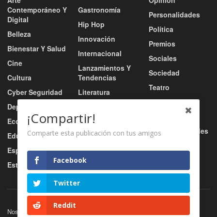
Arte
Opinión
Contemporáneo Y
Gastronomía
Personalidades
Digital
Hip Hop
Política
Belleza
Innovación
Premios
Bienestar Y Salud
Internacional
Sociales
Cine
Lanzamientos Y
Sociedad
Cultura
Tendencias
Teatro
Cyber Seguridad
Literatura
Tecnología
Deportes
Moda
¡Compartir!
Turismo
Economía
Música
Tv / Radio / Redes
Comparte esta publicación con tus amigos
Educación
Música Urbana
Video
Esports
Nacional
Facebook
Estilo De Vida
Negocio
Twitter
Reddit
Nosotros
Servicios
Contacto