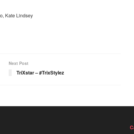
o, Kate Lindsey
Next Post
TriXstar – #TrixStylez
C