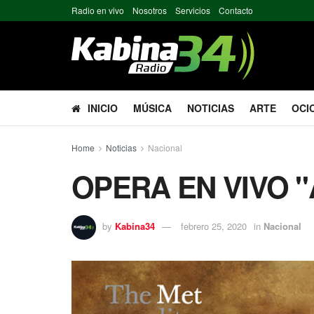
Radio en vivo
Nosotros
Servicios
Contacto
INICIO
MÚSICA
NOTICIAS
ARTE
OCI
Home
Noticias
Nacional
OPERA EN VIVO "
by
Kabina34
febrero 25, 2020
in
Nacional