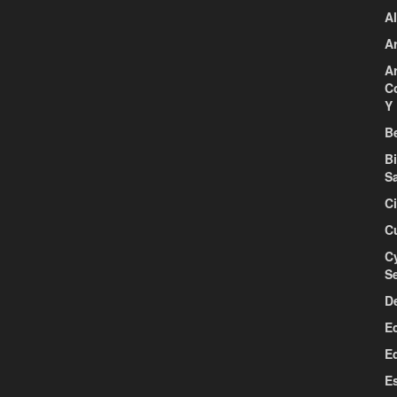
Al
Ar
Ar
C
Y 
Be
B
S
C
C
C
S
D
E
E
E