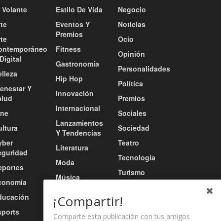
 Volante
Estilo De Vida
Negocio
te
Eventos Y
Noticias
Premios
te
Ocio
ontemporáneo
Fitness
Opinión
Digital
Gastronomía
Personalidades
lleza
Hip Hop
Política
ienestar Y
Innovación
alud
Premios
Internacional
ine
Sociales
Lanzamientos
ultura
Sociedad
Y Tendencias
yber
Teatro
Literatura
eguridad
Tecnología
Moda
eportes
Turismo
Música
conomía
Tv / Radio /
Música Urbana
ducación
Redes
¡Compartir!
Nacional
sports
Video
Comparte esta publicación con tus amigos