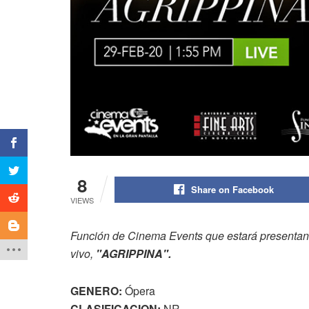
8
Share on Facebook
VIEWS
Función de Cinema Events que estará presentand
vivo,
"AGRIPPINA".
GENERO:
Ópera
CLASIFICACION:
NR