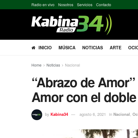
Radio en vivo
Nosotros
Servicios
Contacto
INICIO
MÚSICA
NOTICIAS
ARTE
OCI
Home
Noticias
Nacional
“Abrazo de Amor” 
Amor con el doble
by
Kabina34
agosto 6, 2021
in
Nacional
,
Oc