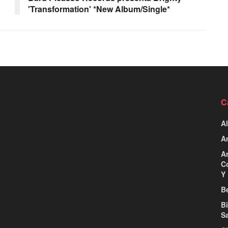
'Transformation' *New Album/Single*
C
Al
Ar
Ar
C
Y 
Be
B
S