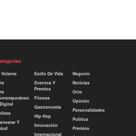
ategorías
 Volante
Estilo De Vida
Negocio
te
Eventos Y
Noticias
Premios
te
Ocio
ontemporáneo
Fitness
Opinión
Digital
Gastronomía
Personalidades
lleza
Hip Hop
Política
ienestar Y
Innovación
alud
Premios
Internacional