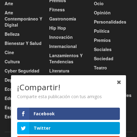
Premios
Arte
Ocio
Fitness
Arte
Opinión
Contemporáneo Y
Gastronomía
Personalidades
Digital
Hip Hop
Política
Belleza
Innovación
Premios
Bienestar Y Salud
Internacional
Sociales
Cine
Lanzamientos Y
Sociedad
Cultura
Tendencias
Teatro
Cyber Seguridad
Literatura
Tecnología
Deportes
Moda
¡Compartir!
Turismo
Economía
Música
Tv / Radio / Redes
Comparte esta publicación con tus amigos
Educación
Música Urbana
Video
Esports
Nacional
Facebook
Estilo De Vida
Negocio
Twitter