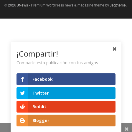
© 2026
JNews
- Premium WordPress news & magazine theme by
Jegtheme
.
¡Compartir!
Comparte esta publicación con tus amigos
Facebook
Twitter
Reddit
Blogger
Share This