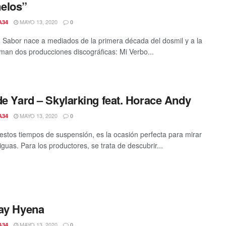
elos”
MAYO 13, 2020
A34
0
 Sabor nace a mediados de la primera década del dosmil y a la
man dos producciones discográficas: Mi Verbo...
de Yard – Skylarking feat. Horace Andy
MAYO 13, 2020
A34
0
estos tiempos de suspensión, es la ocasión perfecta para mirar
iguas. Para los productores, se trata de descubrir...
ay Hyena
MAYO 13, 2020
A34
0