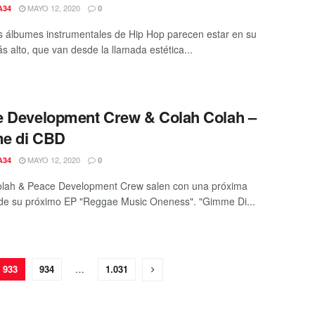
MAYO 12, 2020
A34
0
 álbumes instrumentales de Hip Hop parecen estar en su
s alto, que van desde la llamada estética...
 Development Crew & Colah Colah –
e di CBD
MAYO 12, 2020
A34
0
olah & Peace Development Crew salen con una próxima
de su próximo EP "Reggae Music Oneness". "Gimme Di...
933
934
…
1.031