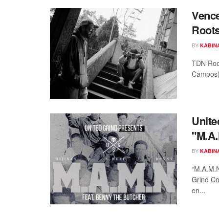
Vence
Roots
BY
KABIN
TDN Roo
Campos) 
Unite
"M.A.
BY
KABIN
“M.A.M.N
Grind Co
en...