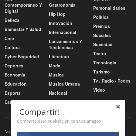
Contemporáneo Y
Gastronomía
Personalidades
Digital
Hip Hop
Política
Belleza
Innovación
Premios
Bienestar Y Salud
Internacional
Sociales
Cine
Lanzamientos Y
Sociedad
Cultura
Tendencias
Teatro
Cyber Seguridad
Literatura
Tecnología
Deportes
Moda
Turismo
Economía
Música
Tv / Radio / Redes
Educación
Música Urbana
Video
Esports
Nacional
Estilo De Vida
Negocio
¡Compartir!
Comparte esta publicación con tus amigos
Nosotros
Servicios
Contacto